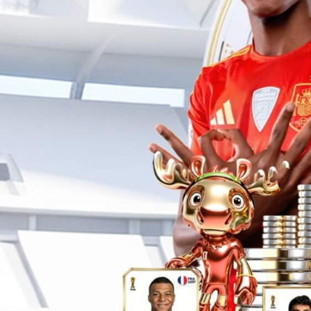
了解我们的机器人如何帮助您的业务增长
产品中心
案例中心
行业
服务热线