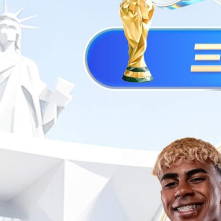
准备好突破增长瓶颈，开