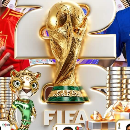
服务支持
技术培训
技术资料
常见问题
技术咨询与售后服务
星空官网论坛
申请加入经销商
售后/技术支持邮箱
市