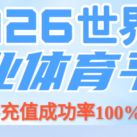
例中心
行业
服务与支持
关于星空官网
软
新闻资讯