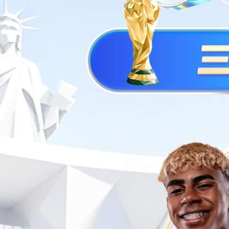
准备好突破增长瓶颈，开
了解我们的机器人如何帮助您的业务增长
产品中心
案例中心
行业